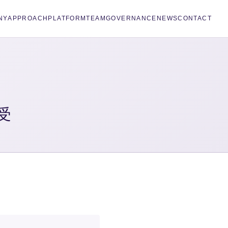
NY
APPROACH
PLATFORM
TEAM
GOVERNANCE
NEWS
CONTACT
受